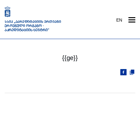
EN
{{ge}}