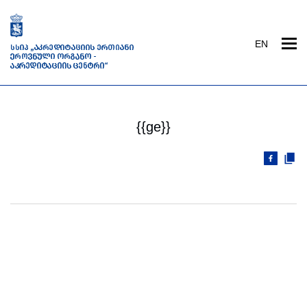
EN
{{ge}}