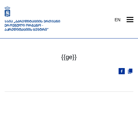
EN
{{ge}}