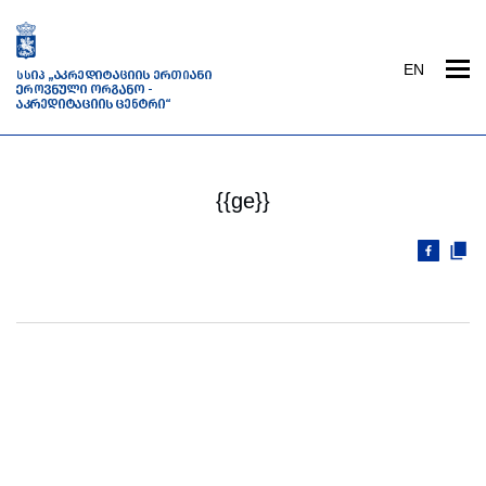
EN
{{ge}}