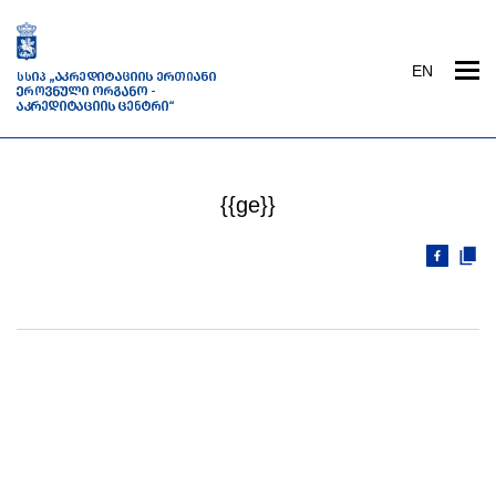
EN
{{ge}}