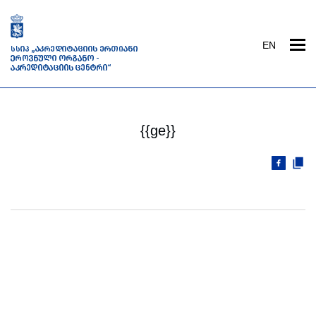
EN
{{ge}}