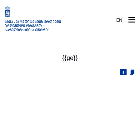
EN
{{ge}}