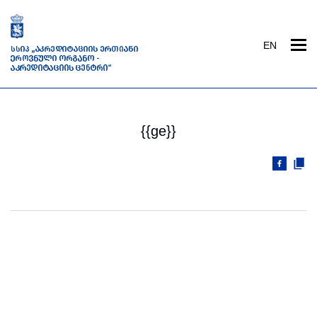
EN
{{ge}}