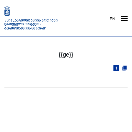
EN
{{ge}}