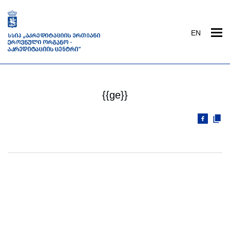
EN
{{ge}}