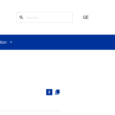
GE
tion